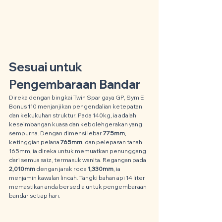
Sesuai untuk 
Pengembaraan Bandar
Direka dengan bingkai Twin Spar gaya GP, Sym E 
Bonus 110 menjanjikan pengendalian ketepatan 
dan kekukuhan struktur. Pada 140kg, ia adalah 
keseimbangan kuasa dan kebolehgerakan yang 
sempurna. Dengan dimensi lebar 
775mm
, 
ketinggian pelana 
765mm
, dan pelepasan tanah 
165mm, ia direka untuk memuatkan penunggang 
dari semua saiz, termasuk wanita. Regangan pada 
2,010mm 
dengan jarak roda 
1,330mm
, ia 
menjamin kawalan lincah. Tangki bahan api 14 liter 
memastikan anda bersedia untuk pengembaraan 
bandar setiap hari.