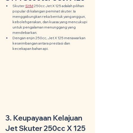
Skuter 
SYM
 250cc Jet X 125 adalah pilihan 
popular di kalangan peminat skuter. Ia 
menggabungkan reka bentuk yang anggun, 
kebolehgerakan, dan kuasa yang mencukupi 
untuk pengalaman menunggang yang 
mendebarkan.
Dengan enjin 250cc, Jet X 125 menawarkan 
keseimbangan antara prestasi dan 
kecekapan bahan api.
3. Keupayaan Kelajuan 
Jet Skuter 250cc X 125