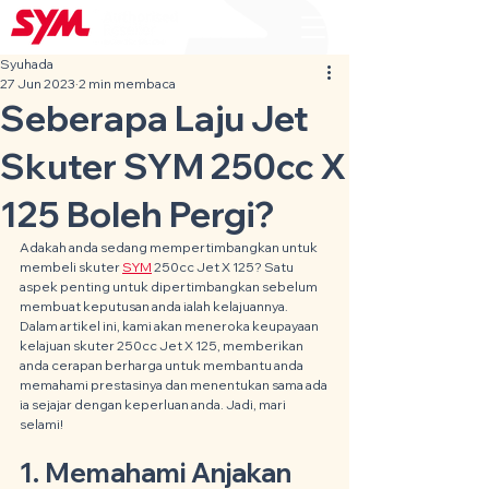
Syuhada
27 Jun 2023
2 min membaca
Seberapa Laju Jet
Skuter SYM 250cc X
125 Boleh Pergi?
Adakah anda sedang mempertimbangkan untuk 
membeli skuter 
SYM
 250cc Jet X 125? Satu 
aspek penting untuk dipertimbangkan sebelum 
membuat keputusan anda ialah kelajuannya. 
Dalam artikel ini, kami akan meneroka keupayaan 
kelajuan skuter 250cc Jet X 125, memberikan 
anda cerapan berharga untuk membantu anda 
memahami prestasinya dan menentukan sama ada 
ia sejajar dengan keperluan anda. Jadi, mari 
selami!
1. Memahami Anjakan 