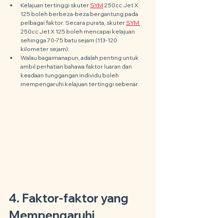
Kelajuan tertinggi skuter 
SYM
 250cc Jet X 
125 boleh berbeza-beza bergantung pada 
pelbagai faktor. Secara purata, skuter 
SYM 
250cc Jet X 125 boleh mencapai kelajuan 
sehingga 70-75 batu sejam (113-120 
kilometer sejam).
Walau bagaimanapun, adalah penting untuk 
ambil perhatian bahawa faktor luaran dan 
keadaan tunggangan individu boleh 
mempengaruhi kelajuan tertinggi sebenar.
4. Faktor-faktor yang 
Mempengaruhi 