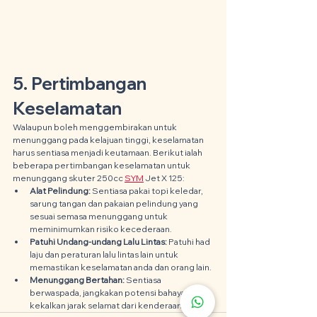
5. Pertimbangan 
Keselamatan
Walaupun boleh menggembirakan untuk 
menunggang pada kelajuan tinggi, keselamatan 
harus sentiasa menjadi keutamaan. Berikut ialah 
beberapa pertimbangan keselamatan untuk 
menunggang skuter 250cc 
SYM
 Jet X 125:
Alat Pelindung: 
Sentiasa pakai topi keledar, 
sarung tangan dan pakaian pelindung yang 
sesuai semasa menunggang untuk 
meminimumkan risiko kecederaan.
Patuhi Undang-undang Lalu Lintas: 
Patuhi had 
laju dan peraturan lalu lintas lain untuk 
memastikan keselamatan anda dan orang lain.
Menunggang Bertahan:
 Sentiasa 
berwaspada, jangkakan potensi bahaya, dan 
kekalkan jarak selamat dari kenderaan lain.