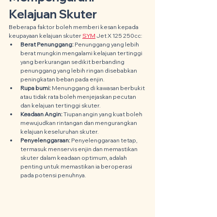
Kelajuan Skuter
Beberapa faktor boleh memberi kesan kepada 
keupayaan kelajuan skuter 
SYM
 Jet X 125 250cc:
Berat Penunggang:
 Penunggang yang lebih 
berat mungkin mengalami kelajuan tertinggi 
yang berkurangan sedikit berbanding 
penunggang yang lebih ringan disebabkan 
peningkatan beban pada enjin.
Rupa bumi:
 Menunggang di kawasan berbukit 
atau tidak rata boleh menjejaskan pecutan 
dan kelajuan tertinggi skuter.
Keadaan Angin:
 Tiupan angin yang kuat boleh 
mewujudkan rintangan dan mengurangkan 
kelajuan keseluruhan skuter.
Penyelenggaraan:
 Penyelenggaraan tetap, 
termasuk menservis enjin dan memastikan 
skuter dalam keadaan optimum, adalah 
penting untuk memastikan ia beroperasi 
pada potensi penuhnya.