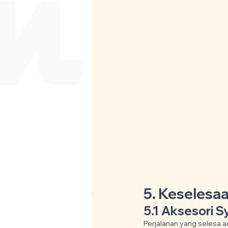
5. Keselesa
5.1 Aksesori 
Perjalanan yang selesa a