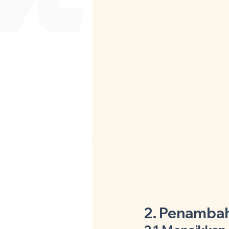
2. Penambah