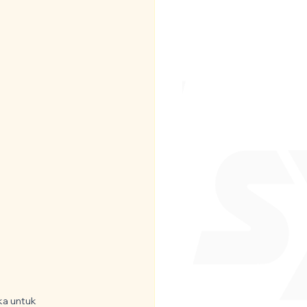
ka untuk 