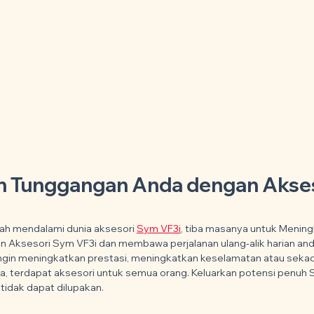
an Tunggangan Anda dengan Akse
h mendalami dunia aksesori 
Sym VF3i
, tiba masanya untuk Mening
Aksesori Sym VF3i dan membawa perjalanan ulang-alik harian and
ngin meningkatkan prestasi, meningkatkan keselamatan atau sekad
ya, terdapat aksesori untuk semua orang. Keluarkan potensi penuh 
tidak dapat dilupakan.