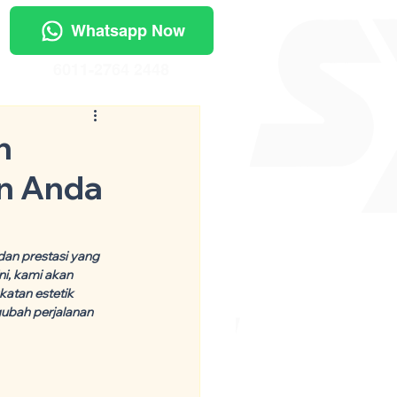
Whatsapp Now
6011-2764 2448
n
an Anda
an prestasi yang 
i, kami akan 
atan estetik 
gubah perjalanan 