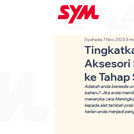
Syuhada
7 Nov 2023
3 m
Tingkatk
Aksesori
ke Tahap
Adakah anda bersedia unt
baharu? Jika anda memili
meneroka cara Meningkat
kepada alat tambah prakt
harian anda menjadi pen