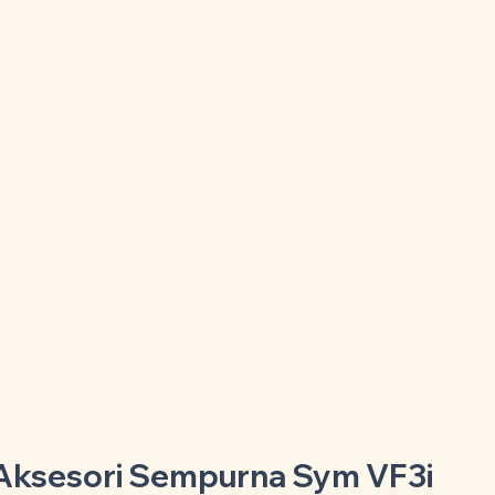
Aksesori Sempurna Sym VF3i