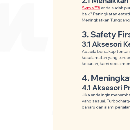
2.1 Menaikka
Sym VF3i
 anda sudah pu
baik? Peningkatan estet
Meningkatkan Tungganga
3. Safety Fi
3.1 Aksesori 
Apabila bercakap tentan
keselamatan yang tersed
kecurian, kami sedia me
4. Meningka
4.1 Aksesori P
Jika anda ingin menambah
yang sesuai. Turbocharg
baharu dan alami perjal