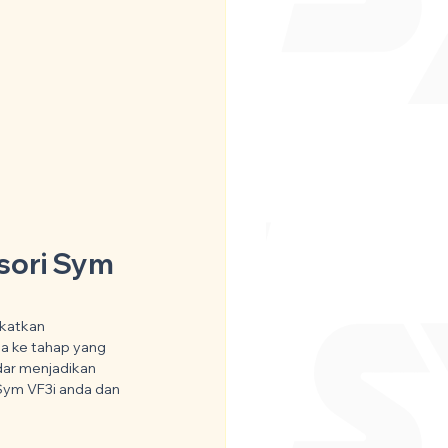
sori Sym 
katkan 
a ke tahap yang 
ar menjadikan 
Sym VF3i anda dan 